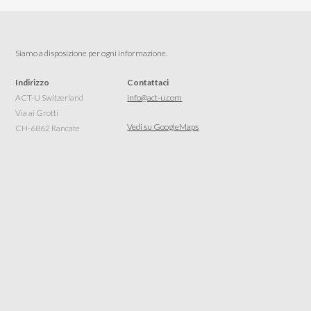
Siamo a disposizione per ogni informazione.
Indirizzo
Contattaci
ACT-U Switzerland
info@act-u.com
Via ai Grotti
Vedi su GoogleMaps
CH-6862 Rancate