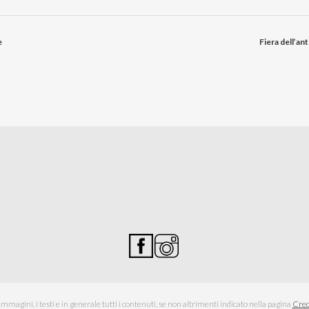
e
Fiera dell’an
magini, i testi e in generale tutti i contenuti, se non altrimenti indicato nella pagina
Cred