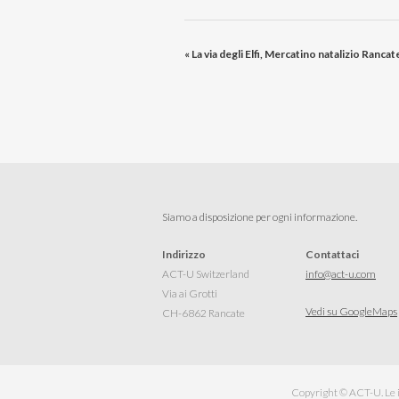
«
La via degli Elfi, Mercatino natalizio Rancat
Siamo a disposizione per ogni informazione.
Indirizzo
Contattaci
ACT-U Switzerland
info@act-u.com
Via ai Grotti
Vedi su GoogleMaps
CH-6862 Rancate
Copyright © ACT-U. Le im