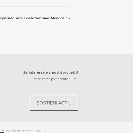
tiquariato, arte e collezionismo, Mendrisio
»
Sei interessato ai nostri progetti?
Scopri come poter contribuire...
SOSTIENI ACT-U
its
, sono di proprietà dell'ACT-U.