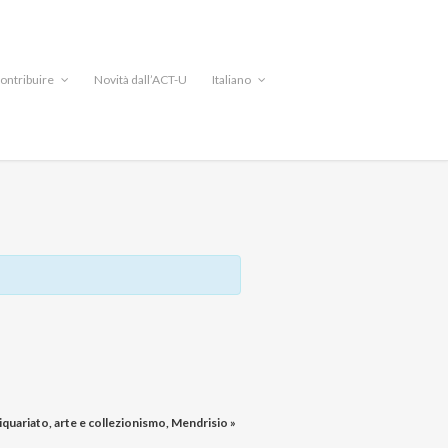
ontribuire
Novità dall’ACT-U
Italiano
tiquariato, arte e collezionismo, Mendrisio
»